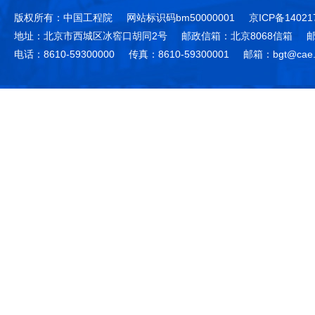
版权所有：中国工程院
网站标识码bm50000001
京ICP备14021
地址：北京市西城区冰窖口胡同2号
邮政信箱：北京8068信箱
邮
电话：8610-59300000
传真：8610-59300001
邮箱：bgt@cae.