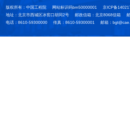
版权所有：中国工程院
网站标识码bm50000001
京ICP备14021
地址：北京市西城区冰窖口胡同2号
邮政信箱：北京8068信箱
邮
电话：8610-59300000
传真：8610-59300001
邮箱：bgt@cae.