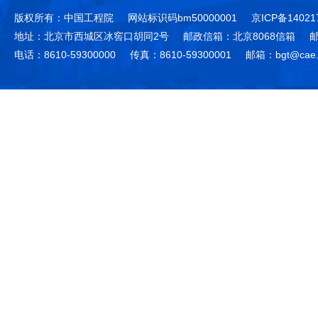
版权所有：中国工程院
网站标识码bm50000001
京ICP备14021
地址：北京市西城区冰窖口胡同2号
邮政信箱：北京8068信箱
邮
电话：8610-59300000
传真：8610-59300001
邮箱：bgt@cae.