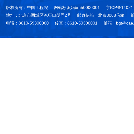
版权所有：中国工程院
网站标识码bm50000001
京ICP备14021
地址：北京市西城区冰窖口胡同2号
邮政信箱：北京8068信箱
邮
电话：8610-59300000
传真：8610-59300001
邮箱：bgt@cae.