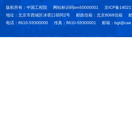
版权所有：中国工程院
网站标识码bm50000001
京ICP备14021
地址：北京市西城区冰窖口胡同2号
邮政信箱：北京8068信箱
邮
电话：8610-59300000
传真：8610-59300001
邮箱：bgt@cae.