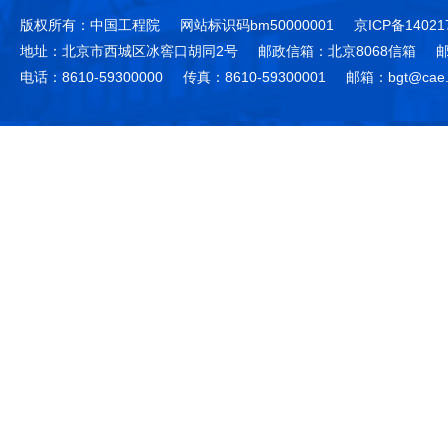
版权所有：中国工程院
网站标识码bm50000001
京ICP备14021
地址：北京市西城区冰窖口胡同2号
邮政信箱：北京8068信箱
邮
电话：8610-59300000
传真：8610-59300001
邮箱：bgt@cae.