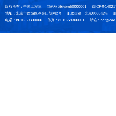
版权所有：中国工程院
网站标识码bm50000001
京ICP备14021
地址：北京市西城区冰窖口胡同2号
邮政信箱：北京8068信箱
邮
电话：8610-59300000
传真：8610-59300001
邮箱：bgt@cae.