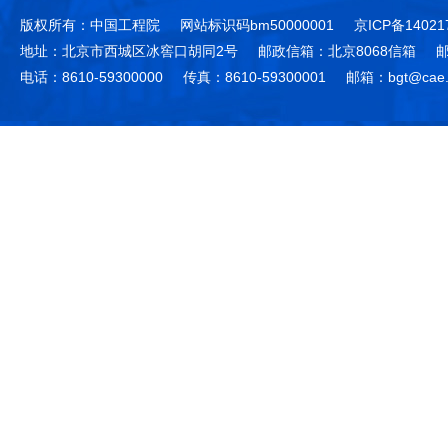
版权所有：中国工程院
网站标识码bm50000001
京ICP备14021
地址：北京市西城区冰窖口胡同2号
邮政信箱：北京8068信箱
邮
电话：8610-59300000
传真：8610-59300001
邮箱：bgt@cae.