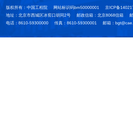
版权所有：中国工程院
网站标识码bm50000001
京ICP备14021
地址：北京市西城区冰窖口胡同2号
邮政信箱：北京8068信箱
邮
电话：8610-59300000
传真：8610-59300001
邮箱：bgt@cae.