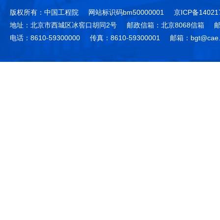
版权所有：中国工程院
网站标识码bm50000001
京ICP备14021
地址：北京市西城区冰窖口胡同2号
邮政信箱：北京8068信箱
邮
电话：8610-59300000
传真：8610-59300001
邮箱：bgt@cae.