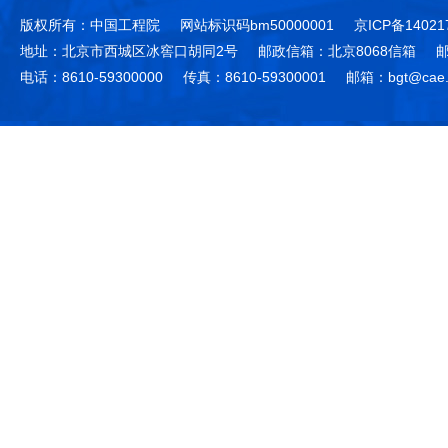
版权所有：中国工程院
网站标识码bm50000001
京ICP备14021
地址：北京市西城区冰窖口胡同2号
邮政信箱：北京8068信箱
邮
电话：8610-59300000
传真：8610-59300001
邮箱：bgt@cae.