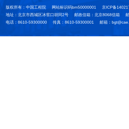
版权所有：中国工程院
网站标识码bm50000001
京ICP备14021
地址：北京市西城区冰窖口胡同2号
邮政信箱：北京8068信箱
邮
电话：8610-59300000
传真：8610-59300001
邮箱：bgt@cae.