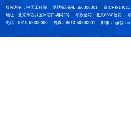
版权所有：中国工程院
网站标识码bm50000001
京ICP备14021
地址：北京市西城区冰窖口胡同2号
邮政信箱：北京8068信箱
邮
电话：8610-59300000
传真：8610-59300001
邮箱：bgt@cae.