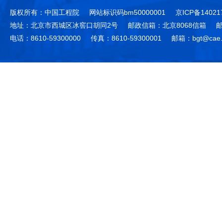
版权所有：中国工程院
网站标识码bm50000001
京ICP备14021
地址：北京市西城区冰窖口胡同2号
邮政信箱：北京8068信箱
邮
电话：8610-59300000
传真：8610-59300001
邮箱：bgt@cae.