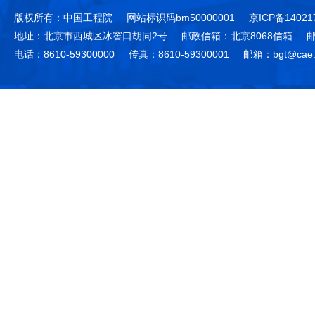
版权所有：中国工程院
网站标识码bm50000001
京ICP备14021
地址：北京市西城区冰窖口胡同2号
邮政信箱：北京8068信箱
邮
电话：8610-59300000
传真：8610-59300001
邮箱：bgt@cae.