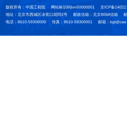
版权所有：中国工程院
网站标识码bm50000001
京ICP备14021
地址：北京市西城区冰窖口胡同2号
邮政信箱：北京8068信箱
邮
电话：8610-59300000
传真：8610-59300001
邮箱：bgt@cae.