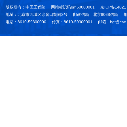
版权所有：中国工程院
网站标识码bm50000001
京ICP备14021
地址：北京市西城区冰窖口胡同2号
邮政信箱：北京8068信箱
邮
电话：8610-59300000
传真：8610-59300001
邮箱：bgt@cae.