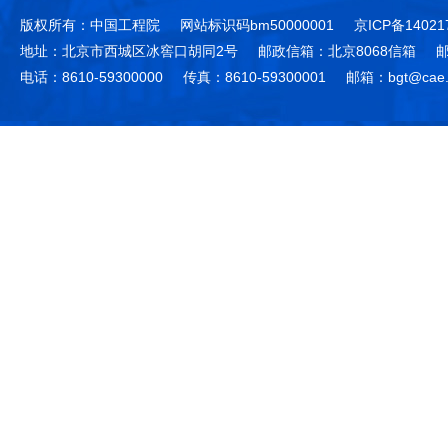
版权所有：中国工程院
网站标识码bm50000001
京ICP备14021
地址：北京市西城区冰窖口胡同2号
邮政信箱：北京8068信箱
邮
电话：8610-59300000
传真：8610-59300001
邮箱：bgt@cae.