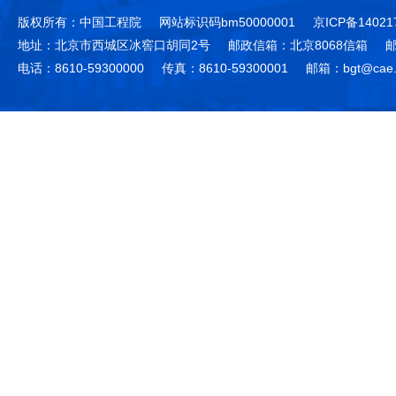
版权所有：中国工程院
网站标识码bm50000001
京ICP备14021
地址：北京市西城区冰窖口胡同2号
邮政信箱：北京8068信箱
邮
电话：8610-59300000
传真：8610-59300001
邮箱：bgt@cae.