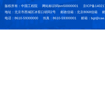
版权所有：中国工程院
网站标识码bm50000001
京ICP备14021
地址：北京市西城区冰窖口胡同2号
邮政信箱：北京8068信箱
邮
电话：8610-59300000
传真：8610-59300001
邮箱：bgt@cae.