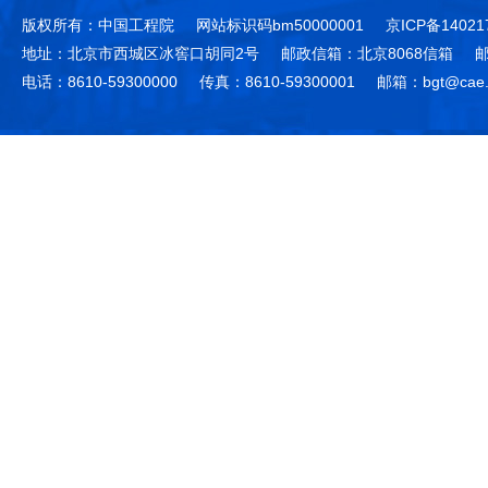
版权所有：中国工程院
网站标识码bm50000001
京ICP备14021
地址：北京市西城区冰窖口胡同2号
邮政信箱：北京8068信箱
邮
电话：8610-59300000
传真：8610-59300001
邮箱：bgt@cae.