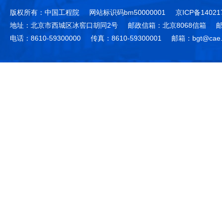
版权所有：中国工程院
网站标识码bm50000001
京ICP备14021
地址：北京市西城区冰窖口胡同2号
邮政信箱：北京8068信箱
邮
电话：8610-59300000
传真：8610-59300001
邮箱：bgt@cae.