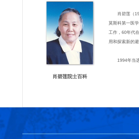
肖碧莲（1923
莫斯科第一医学
工作，60年代
用和探索新的避
1994年当
肖碧莲院士百科