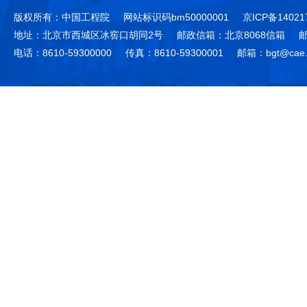
版权所有：中国工程院
网站标识码bm50000001
京ICP备14021
地址：北京市西城区冰窖口胡同2号
邮政信箱：北京8068信箱
邮
电话：8610-59300000
传真：8610-59300001
邮箱：bgt@cae.