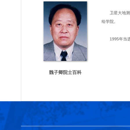
卫星大地测量专
绘学院。
1995年当
魏子卿院士百科