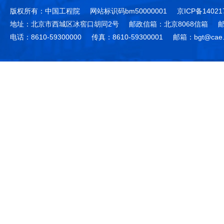
版权所有：中国工程院
网站标识码bm50000001
京ICP备14021
地址：北京市西城区冰窖口胡同2号
邮政信箱：北京8068信箱
邮
电话：8610-59300000
传真：8610-59300001
邮箱：bgt@cae.