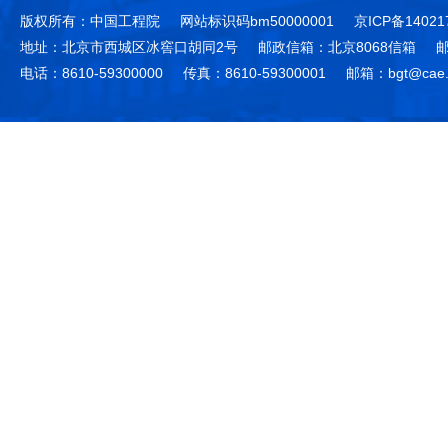
版权所有：中国工程院
网站标识码bm50000001
京ICP备14021
地址：北京市西城区冰窖口胡同2号
邮政信箱：北京8068信箱
邮
电话：8610-59300000
传真：8610-59300001
邮箱：bgt@cae.