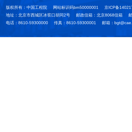
版权所有：中国工程院
网站标识码bm50000001
京ICP备14021
地址：北京市西城区冰窖口胡同2号
邮政信箱：北京8068信箱
邮
电话：8610-59300000
传真：8610-59300001
邮箱：bgt@cae.