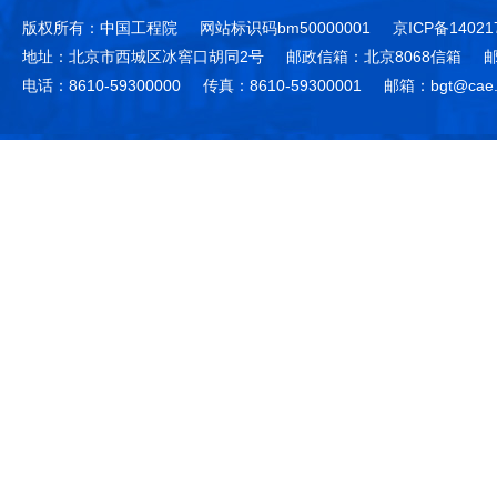
版权所有：中国工程院
网站标识码bm50000001
京ICP备14021
地址：北京市西城区冰窖口胡同2号
邮政信箱：北京8068信箱
邮
电话：8610-59300000
传真：8610-59300001
邮箱：bgt@cae.