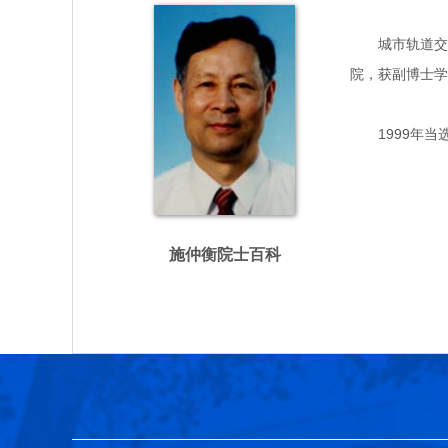
城市轨道交通专
院，获副博士学
1999年当
施仲衡院士百科