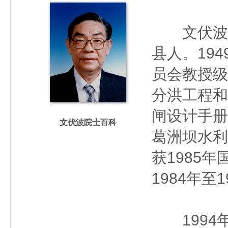
文伏波（19
县人。19
员会教授级
分洪工程和
闸设计手册
文伏波院士百科
葛洲坝水利
获1985
1984年
1994