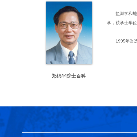
盐湖学和地质矿
学，获学士学位
1995年当
郑绵平院士百科