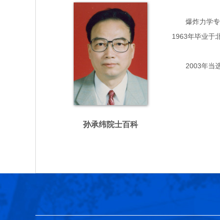
爆炸力学专家，
1963年毕业
2003年当
孙承纬院士百科