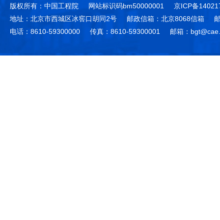
版权所有：中国工程院
网站标识码bm50000001
京ICP备14021
地址：北京市西城区冰窖口胡同2号
邮政信箱：北京8068信箱
邮
电话：8610-59300000
传真：8610-59300001
邮箱：bgt@cae.