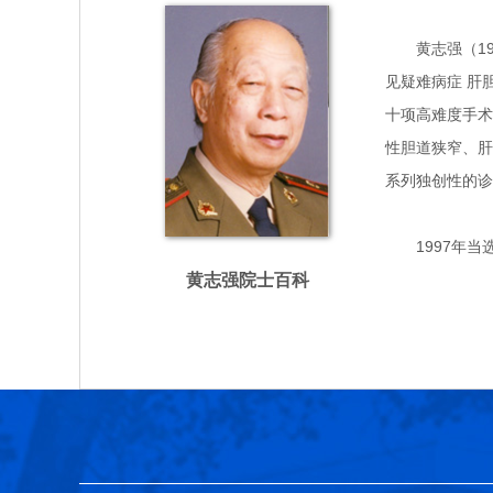
黄志强（1922
见疑难病症 肝
十项高难度手术
性胆道狭窄、肝
系列独创性的诊治
1997年当
黄志强院士百科