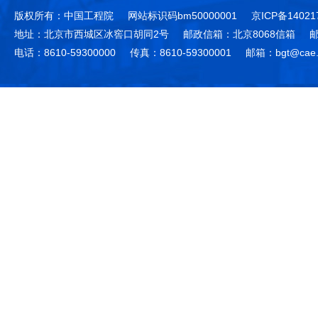
版权所有：中国工程院
网站标识码bm50000001
京ICP备14021
地址：北京市西城区冰窖口胡同2号
邮政信箱：北京8068信箱
邮
电话：8610-59300000
传真：8610-59300001
邮箱：bgt@cae.