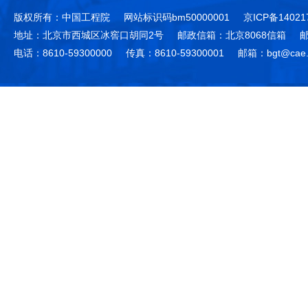
版权所有：中国工程院
网站标识码bm50000001
京ICP备14021
地址：北京市西城区冰窖口胡同2号
邮政信箱：北京8068信箱
邮
电话：8610-59300000
传真：8610-59300001
邮箱：bgt@cae.