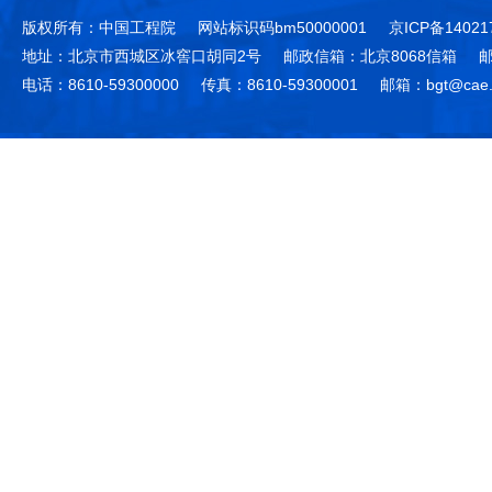
版权所有：中国工程院
网站标识码bm50000001
京ICP备14021
地址：北京市西城区冰窖口胡同2号
邮政信箱：北京8068信箱
邮
电话：8610-59300000
传真：8610-59300001
邮箱：bgt@cae.