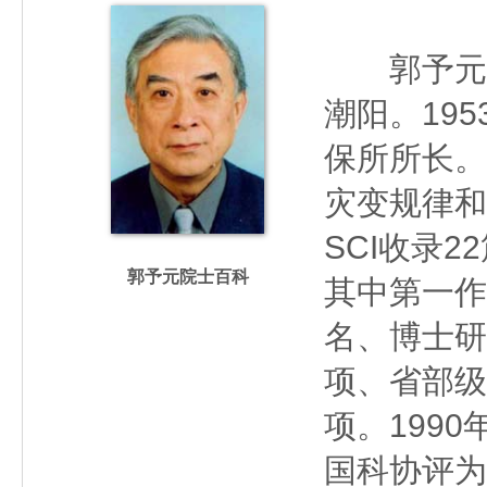
郭予元（19
潮阳。19
保所所长。
灾变规律和
SCI收录
郭予元院士百科
其中第一作
名、博士研
项、省部级
项。199
国科协评为