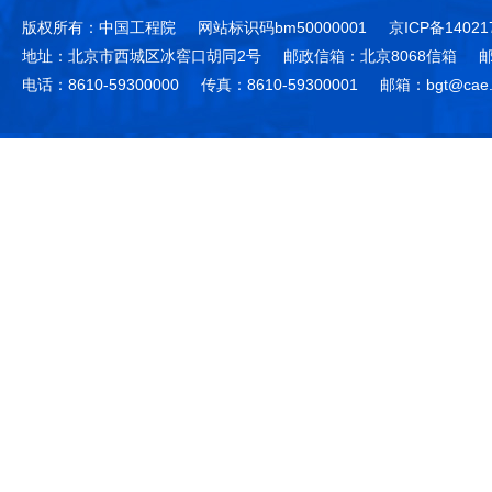
版权所有：中国工程院
网站标识码bm50000001
京ICP备14021
地址：北京市西城区冰窖口胡同2号
邮政信箱：北京8068信箱
邮
电话：8610-59300000
传真：8610-59300001
邮箱：bgt@cae.