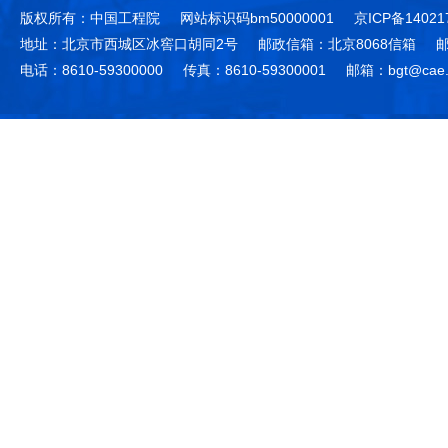
版权所有：中国工程院
网站标识码bm50000001
京ICP备14021
地址：北京市西城区冰窖口胡同2号
邮政信箱：北京8068信箱
邮
电话：8610-59300000
传真：8610-59300001
邮箱：bgt@cae.