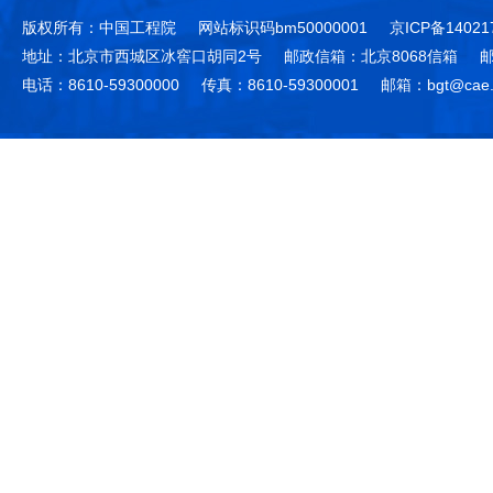
版权所有：中国工程院
网站标识码bm50000001
京ICP备14021
地址：北京市西城区冰窖口胡同2号
邮政信箱：北京8068信箱
邮
电话：8610-59300000
传真：8610-59300001
邮箱：bgt@cae.