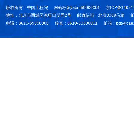
版权所有：中国工程院
网站标识码bm50000001
京ICP备14021
地址：北京市西城区冰窖口胡同2号
邮政信箱：北京8068信箱
邮
电话：8610-59300000
传真：8610-59300001
邮箱：bgt@cae.