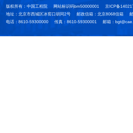
版权所有：中国工程院
网站标识码bm50000001
京ICP备14021
地址：北京市西城区冰窖口胡同2号
邮政信箱：北京8068信箱
邮
电话：8610-59300000
传真：8610-59300001
邮箱：bgt@cae.