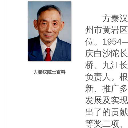
方秦汉（19
州市黄岩区
位。195
庆白沙陀长
桥、九江长
方秦汉院士百科
负责人。根
新、推广多
发展及实现
出了的贡献
等奖二项、