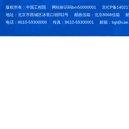
版权所有：中国工程院
网站标识码bm50000001
京ICP备14021
地址：北京市西城区冰窖口胡同2号
邮政信箱：北京8068信箱
邮
电话：8610-59300000
传真：8610-59300001
邮箱：bgt@cae.