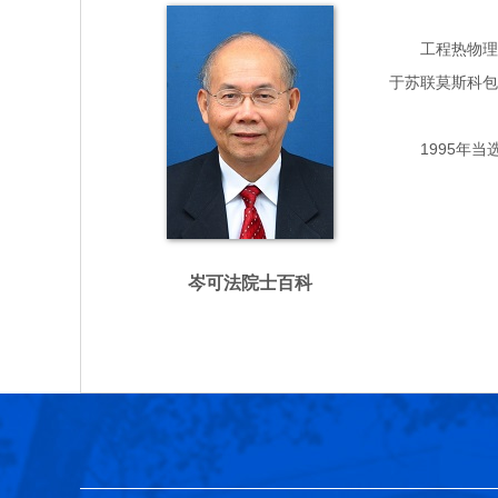
工程热物理、能
于苏联莫斯科包
1995年当
岑可法院士百科