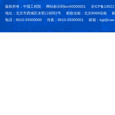
版权所有：中国工程院
网站标识码bm50000001
京ICP备14021
地址：北京市西城区冰窖口胡同2号
邮政信箱：北京8068信箱
邮
电话：8610-59300000
传真：8610-59300001
邮箱：bgt@cae.