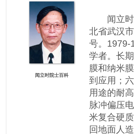
闻立时（19
北省武汉市
号。197
学者。长期
膜和纳米膜
闻立时院士百科
到应用；六
用途的耐高
脉冲偏压电
米复合硬质
回地面人造