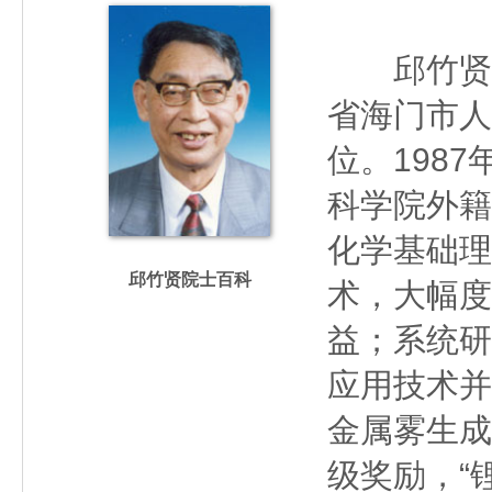
邱竹贤（19
省海门市人
位。198
科学院外籍
化学基础理
邱竹贤院士百科
术，大幅度
益；系统研
应用技术并
金属雾生成
级奖励，“